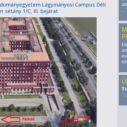
udományegyetem Lágymányosi Campus Déli
ab
...
sétány 1/C, III. bejárat
M
P
El
am
es
el
Ú
Ti
T