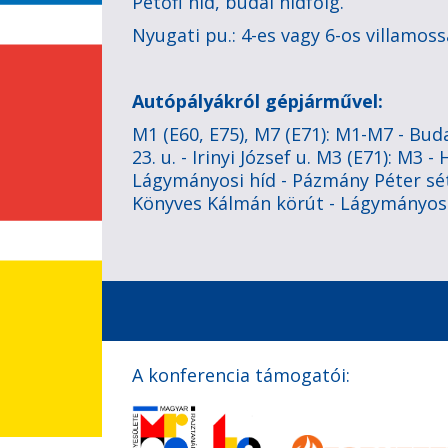
Petőfi híd, budai hídfőig.
Nyugati pu.: 4-es vagy 6-os villamoss
Autópályákról gépjárművel:
M1 (E60, E75), M7 (E71): M1-M7 - Buda
23. u. - Irinyi József u. M3 (E71): M3
Lágymányosi híd - Pázmány Péter sétá
Könyves Kálmán körút - Lágymányosi
A konferencia támogatói: