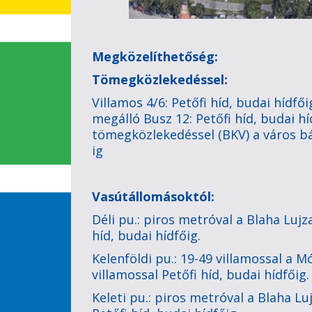
Megközelíthetőség:
Tömegközlekedéssel:
Villamos 4/6: Petőfi híd, budai hídfő
megálló Busz 12: Petőfi híd, budai 
tömegközlekedéssel (BKV) a város bá
ig
Vasútállomásoktól:
Déli pu.: piros metróval a Blaha Lujz
híd, budai hídfőig.
Kelenföldi pu.: 19-49 villamossal a 
villamossal Petőfi híd, budai hídfőig.
Keleti pu.: piros metróval a Blaha Lu