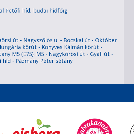
al Petőfi híd, budai hídfőig
örsi út - Nagyszőlős u. - Bocskai út - Október
 - Hungária körút - Könyves Kálmán körút -
ny M5 (E75): M5 - Nagykőrösi út - Gyáli út -
 híd - Pázmány Péter sétány