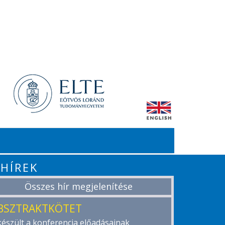
HÍREK
Összes hír megjelenítése
BSZTRAKTKÖTET
készült a konferencia előadásainak