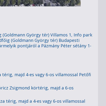
ig (Goldmann György tér) Villamos 1, Info park
hídfőig (Goldmann György tér) Budapesti
rmelyik pontjáról a Pázmány Péter sétány 1-
a térig, majd 4-es vagy 6-os villamossal Petőfi
Móricz Zsigmond körtérig, majd a 6-os
jza térig, majd a 4-es vagy 6-os villamossal