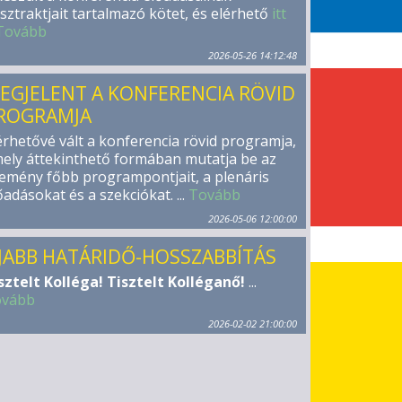
sztraktjait tartalmazó kötet, és elérhető
itt
Tovább
2026-05-26 14:12:48
EGJELENT A KONFERENCIA RÖVID
ROGRAMJA
érhetővé vált a konferencia rövid programja,
ely áttekinthető formában mutatja be az
emény főbb programpontjait, a plenáris
őadásokat és a szekciókat. ...
Tovább
2026-05-06 12:00:00
JABB HATÁRIDŐ-HOSSZABBÍTÁS
sztelt Kolléga! Tisztelt Kolléganő!
...
ovább
2026-02-02 21:00:00